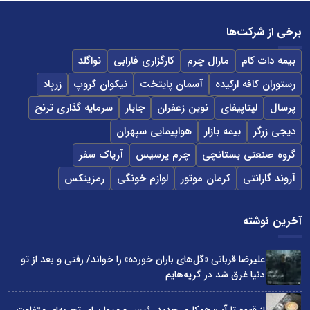
برخی از شرکت‌ها
بیمه دات کام
مارال چرم
کارگزاری فارابی
نواگلد
رستوران کافه ارکیده
آسمان پایتخت
نیکوان گروپ
زرپاد
پرسال
لپتاپیفای
نوین زعفران
جابار
سرمایه گذاری ترنج
دیجی زرگر
بیمه بازار
هواپیمایی سپهران
گروه صنعتی بستانچی
چرم پرسیس
آریاک سفر
آروند گارانتی
کرمان موتور
لوازم خونگی
رمزینکس
آخرین نوشته
علیرضا قربانی «گل‌های باران خورده» را خواند/ رفتی و بعد از تو
دنیا غرق شد در گریه‌هایم
از قهوه تا آب؛ همکاری جدید رئیس و میوا برای تجربه‌ای متفاوت