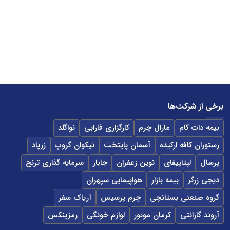
برخی از شرکت‌ها
بیمه دات کام
مارال چرم
کارگزاری فارابی
نواگلد
رستوران کافه ارکیده
آسمان پایتخت
نیکوان گروپ
زرپاد
پرسال
لپتاپیفای
نوین زعفران
جابار
سرمایه گذاری ترنج
دیجی زرگر
بیمه بازار
هواپیمایی سپهران
گروه صنعتی بستانچی
چرم پرسیس
آریاک سفر
آروند گارانتی
کرمان موتور
لوازم خونگی
رمزینکس