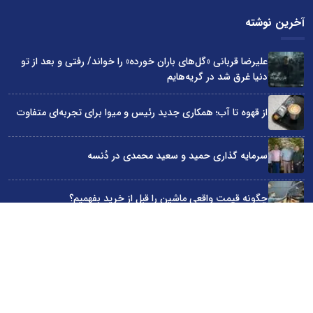
آخرین نوشته
علیرضا قربانی «گل‌های باران خورده» را خواند/ رفتی و بعد از تو
دنیا غرق شد در گریه‌هایم
از قهوه تا آب؛ همکاری جدید رئیس و میوا برای تجربه‌ای متفاوت
سرمایه گذاری حمید و سعید محمدی در دُنسه
چگونه قیمت واقعی ماشین را قبل از خرید بفهمیم؟
«قسطی هتل رزرو کن!»؛ روایت کمپین اسنپ تریپ در روزهای
سخت
سایت اینترنتی کاماپرس © کلیه حقوق متعلق به سایت اینترنتی کاماپرس است