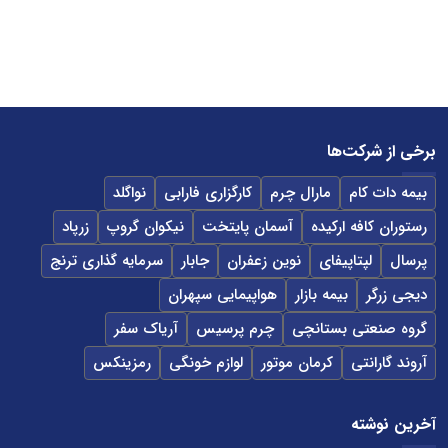
برخی از شرکت‌ها
بیمه دات کام
مارال چرم
کارگزاری فارابی
نواگلد
رستوران کافه ارکیده
آسمان پایتخت
نیکوان گروپ
زرپاد
پرسال
لپتاپیفای
نوین زعفران
جابار
سرمایه گذاری ترنج
دیجی زرگر
بیمه بازار
هواپیمایی سپهران
گروه صنعتی بستانچی
چرم پرسیس
آریاک سفر
آروند گارانتی
کرمان موتور
لوازم خونگی
رمزینکس
آخرین نوشته