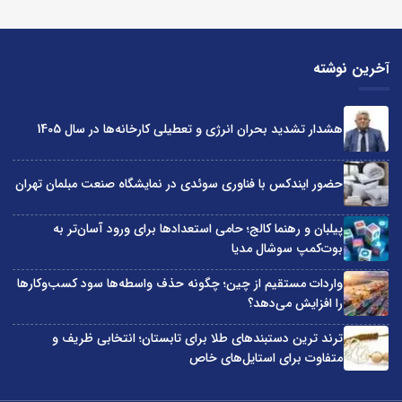
آخرین نوشته
هشدار تشدید بحران انرژی و تعطیلی کارخانه‌ها در سال 1405
حضور ایندکس با فناوری سوئدی در نمایشگاه صنعت مبلمان تهران
پیلبان و رهنما کالج؛ حامی استعدادها برای ورود آسان‌تر به
بوت‌کمپ سوشال مدیا
واردات مستقیم از چین؛ چگونه حذف واسطه‌ها سود کسب‌وکارها
را افزایش می‌دهد؟
ترند ترین دستبندهای طلا برای تابستان؛ انتخابی ظریف و
متفاوت برای استایل‌های خاص