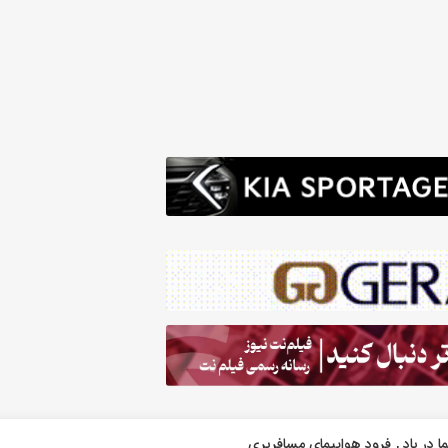
ا در باد
فرود هواپیمای مسافربری