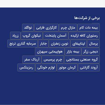
برخی از شرکت‌ها
بیمه دات کام
مارال چرم
کارگزاری فارابی
نواگلد
رستوران کافه ارکیده
آسمان پایتخت
نیکوان گروپ
زرپاد
پرسال
لپتاپیفای
نوین زعفران
جابار
سرمایه گذاری ترنج
دیجی زرگر
بیمه بازار
هواپیمایی سپهران
گروه صنعتی بستانچی
چرم پرسیس
آریاک سفر
آروند گارانتی
کرمان موتور
لوازم خونگی
رمزینکس