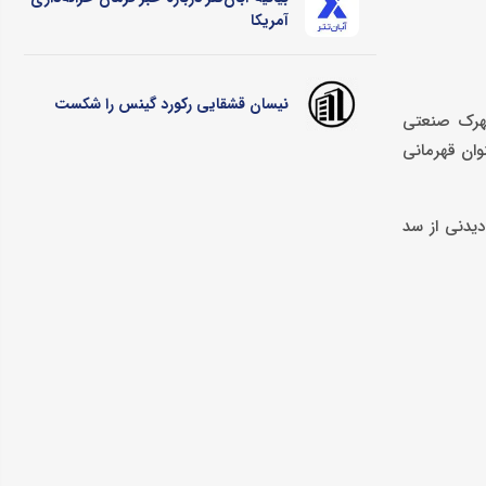
آمریکا
نیسان قشقایی رکورد گینس را شکست
شهرک صنعتی
وان قهرمانی
دیدنی از سد