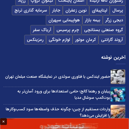
رستوران کافه ارکیده
آسمان پایتخت
نیکوان گروپ
زرپاد
پرسال
لپتاپیفای
نوین زعفران
جابار
سرمایه گذاری ترنج
دیجی زرگر
بیمه بازار
هواپیمایی سپهران
گروه صنعتی بستانچی
چرم پرسیس
آریاک سفر
آروند گارانتی
کرمان موتور
لوازم خونگی
رمزینکس
آخرین نوشته
حضور ایندکس با فناوری سوئدی در نمایشگاه صنعت مبلمان تهران
پیلبان و رهنما کالج؛ حامی استعدادها برای ورود آسان‌تر به
بوت‌کمپ سوشال مدیا
واردات مستقیم از چین؛ چگونه حذف واسطه‌ها سود کسب‌وکارها
را افزایش می‌دهد؟
ترند ترین دستبندهای طلا برای تابستان؛ انتخابی ظریف و متفاوت