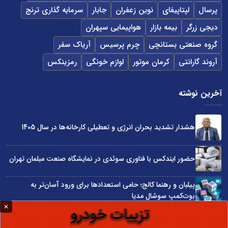
پرسال
لپتاپیفای
نوین زعفران
جابار
سرمایه گذاری ترنج
دیجی زرگر
بیمه بازار
هواپیمایی سپهران
گروه صنعتی بستانچی
چرم پرسیس
آریاک سفر
آروند گارانتی
کرمان موتور
لوازم خونگی
رمزینکس
آخرین نوشته
هشدار تشدید بحران انرژی و تعطیلی کارخانه‌ها در سال 1405
حضور ایندکس با فناوری سوئدی در نمایشگاه صنعت مبلمان تهران
پیلبان و رهنما کالج؛ حامی استعدادها برای ورود آسان‌تر به
بوت‌کمپ سوشال مدیا
واردات مستقیم از چین؛ چگونه حذف واسطه‌ها سود کسب‌وکارها
را افزایش می‌دهد؟