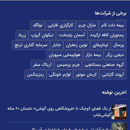
برخی از شرکت‌ها
بیمه دات کام
مارال چرم
کارگزاری فارابی
نواگلد
رستوران کافه ارکیده
آسمان پایتخت
نیکوان گروپ
زرپاد
پرسال
لپتاپیفای
نوین زعفران
جابار
سرمایه گذاری ترنج
دیجی زرگر
بیمه بازار
هواپیمایی سپهران
گروه صنعتی بستانچی
چرم پرسیس
آریاک سفر
آروند گارانتی
کرمان موتور
لوازم خونگی
رمزینکس
آخرین نوشته
از یک فضای کوچک تا «فروشگاهی روی گوشی»؛ داستان ۲۰ ساله
گوشی‌شاپ
بیانیه آبان‌تتر درباره خبر فرمان خزانه‌داری آمریکا