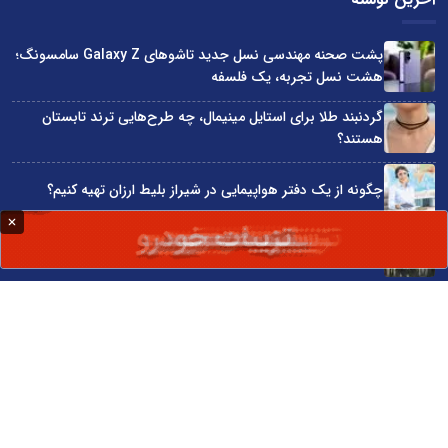
پشت صحنه مهندسی نسل جدید تاشوهای Galaxy Z سامسونگ؛
هشت نسل تجربه، یک فلسفه
گردنبند طلا برای استایل مینیمال، چه طرح‌هایی ترند تابستان
هستند؟
چگونه از یک دفتر هواپیمایی در شیراز بلیط ارزان تهیه کنیم؟
پایه‌گذاری کنسرسیوم صادرات محصولات چرمی
۳ گوشی میان رده سامسونگ که باتری قدرتمندی دارند
سایت اینترنتی کاماپرس © کلیه حقوق متعلق به سایت اینترنتی کاماپرس است
طراحی سایت خبری و خبرگزاری آسام