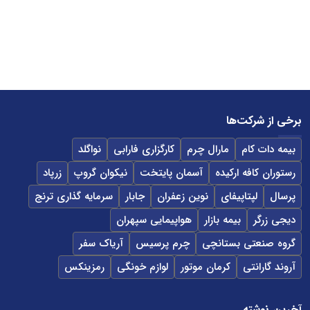
برخی از شرکت‌ها
بیمه دات کام
مارال چرم
کارگزاری فارابی
نواگلد
رستوران کافه ارکیده
آسمان پایتخت
نیکوان گروپ
زرپاد
پرسال
لپتاپیفای
نوین زعفران
جابار
سرمایه گذاری ترنج
دیجی زرگر
بیمه بازار
هواپیمایی سپهران
گروه صنعتی بستانچی
چرم پرسیس
آریاک سفر
آروند گارانتی
کرمان موتور
لوازم خونگی
رمزینکس
آخرین نوشته