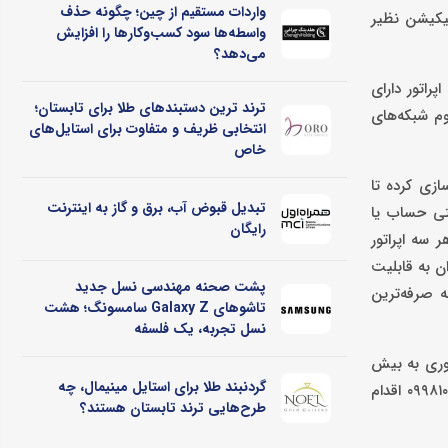
واردات مستقیم از چین؛ چگونه حذف
لیکیشن نظیر
واسطه‌ها سود کسب‌وکارها را افزایش
می‌دهد؟
راتور دارای
ترند ترین دستبندهای طلا برای تابستان؛
م شبکه‏‌های
انتخابی ظریف و متفاوت برای استایل‌های
خاص
ازی کرده تا
تبدیل قبوض آب، برق و گاز به اینترنت
 با مراجعه به مدیریت اینترنتی حساب یا
رایگان
 سه اپراتور
ن به قابلیت
پشت صحنه مهندسی نسل جدید
ه صرفه‌ترین
تاشوهای Galaxy Z سامسونگ؛ هشت
نسل تجربه، یک فلسفه
ضوری به بیش
گردنبند طلا برای استایل مینیمال، چه
و یا تماس با شماره ۰۹۹۸۱۰۰۰۰۰۰ اقدام
طرح‌هایی ترند تابستان هستند؟