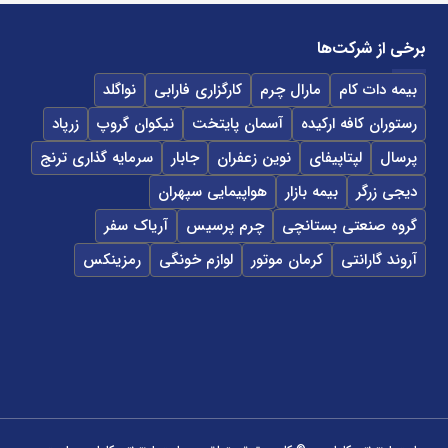
برخی از شرکت‌ها
بیمه دات کام
مارال چرم
کارگزاری فارابی
نواگلد
رستوران کافه ارکیده
آسمان پایتخت
نیکوان گروپ
زرپاد
پرسال
لپتاپیفای
نوین زعفران
جابار
سرمایه گذاری ترنج
دیجی زرگر
بیمه بازار
هواپیمایی سپهران
گروه صنعتی بستانچی
چرم پرسیس
آریاک سفر
آروند گارانتی
کرمان موتور
لوازم خونگی
رمزینکس