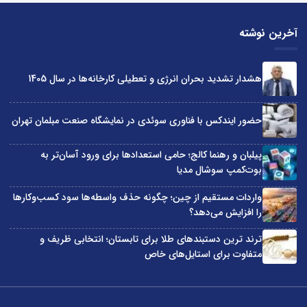
آخرین نوشته
هشدار تشدید بحران انرژی و تعطیلی کارخانه‌ها در سال 1405
حضور ایندکس با فناوری سوئدی در نمایشگاه صنعت مبلمان تهران
پیلبان و رهنما کالج؛ حامی استعدادها برای ورود آسان‌تر به
بوت‌کمپ سوشال مدیا
واردات مستقیم از چین؛ چگونه حذف واسطه‌ها سود کسب‌وکارها
را افزایش می‌دهد؟
ترند ترین دستبندهای طلا برای تابستان؛ انتخابی ظریف و
متفاوت برای استایل‌های خاص