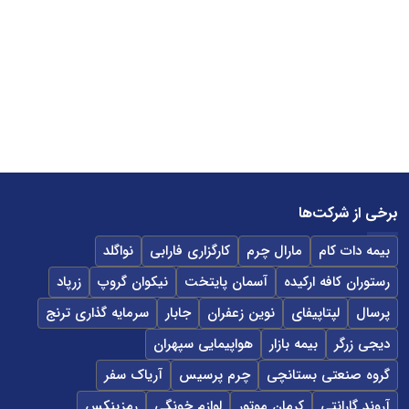
برخی از شرکت‌ها
بیمه دات کام
مارال چرم
کارگزاری فارابی
نواگلد
رستوران کافه ارکیده
آسمان پایتخت
نیکوان گروپ
زرپاد
پرسال
لپتاپیفای
نوین زعفران
جابار
سرمایه گذاری ترنج
دیجی زرگر
بیمه بازار
هواپیمایی سپهران
گروه صنعتی بستانچی
چرم پرسیس
آریاک سفر
آروند گارانتی
کرمان موتور
لوازم خونگی
رمزینکس