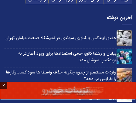
آخرین نوشته
حضور ایندکس با فناوری سوئدی در نمایشگاه صنعت مبلمان تهران
پیلبان و رهنما کالج؛ حامی استعدادها برای ورود آسان‌تر به
بوت‌کمپ سوشال مدیا
واردات مستقیم از چین؛ چگونه حذف واسطه‌ها سود کسب‌وکارها
را افزایش می‌دهد؟
ترند ترین دستبندهای طلا برای تابستان؛ انتخابی ظریف و متفاوت
برای استایل‌های خاص
تبدیل قبوض آب، برق و گاز به اینترنت رایگان