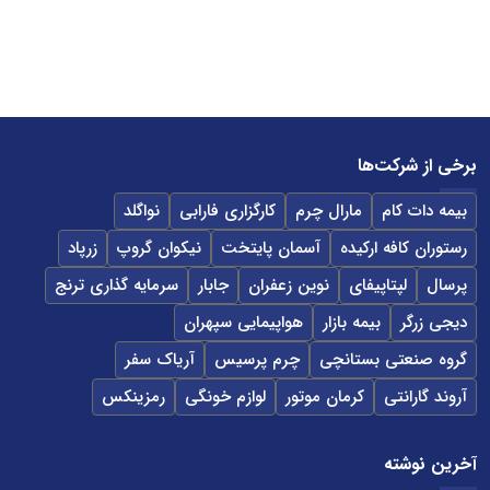
برخی از شرکت‌ها
بیمه دات کام
مارال چرم
کارگزاری فارابی
نواگلد
رستوران کافه ارکیده
آسمان پایتخت
نیکوان گروپ
زرپاد
پرسال
لپتاپیفای
نوین زعفران
جابار
سرمایه گذاری ترنج
دیجی زرگر
بیمه بازار
هواپیمایی سپهران
گروه صنعتی بستانچی
چرم پرسیس
آریاک سفر
آروند گارانتی
کرمان موتور
لوازم خونگی
رمزینکس
آخرین نوشته