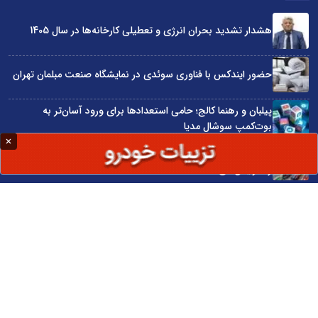
هشدار تشدید بحران انرژی و تعطیلی کارخانه‌ها در سال 1405
حضور ایندکس با فناوری سوئدی در نمایشگاه صنعت مبلمان تهران
پیلبان و رهنما کالج؛ حامی استعدادها برای ورود آسان‌تر به
بوت‌کمپ سوشال مدیا
واردات مستقیم از چین؛ چگونه حذف واسطه‌ها سود کسب‌وکارها
را افزایش می‌دهد؟
ترند ترین دستبندهای طلا برای تابستان؛ انتخابی ظریف و متفاوت
برای استایل‌های خاص
سایت اینترنتی کاماپرس © کلیه حقوق متعلق به سایت اینترنتی کاماپرس است
طراحی سایت خبری و خبرگزاری آسام