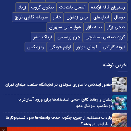
رستوران کافه ارکیده
آسمان پایتخت
نیکوان گروپ
زرپاد
پرسال
لپتاپیفای
نوین زعفران
جابار
سرمایه گذاری ترنج
دیجی زرگر
بیمه بازار
هواپیمایی سپهران
گروه صنعتی بستانچی
چرم پرسیس
آریاک سفر
آروند گارانتی
کرمان موتور
لوازم خونگی
رمزینکس
آخرین نوشته
حضور ایندکس با فناوری سوئدی در نمایشگاه صنعت مبلمان تهران
پیلبان و رهنما کالج؛ حامی استعدادها برای ورود آسان‌تر به
بوت‌کمپ سوشال مدیا
واردات مستقیم از چین؛ چگونه حذف واسطه‌ها سود کسب‌وکارها
را افزایش می‌دهد؟