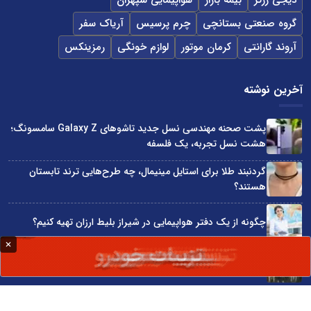
دیجی زرگر
بیمه بازار
هواپیمایی سپهران
گروه صنعتی بستانچی
چرم پرسیس
آریاک سفر
آروند گارانتی
کرمان موتور
لوازم خونگی
رمزینکس
آخرین نوشته
پشت صحنه مهندسی نسل جدید تاشوهای Galaxy Z سامسونگ؛
هشت نسل تجربه، یک فلسفه
گردنبند طلا برای استایل مینیمال، چه طرح‌هایی ترند تابستان
هستند؟
چگونه از یک دفتر هواپیمایی در شیراز بلیط ارزان تهیه کنیم؟
پایه‌گذاری کنسرسیوم صادرات محصولات چرمی
۳ گوشی میان رده سامسونگ که باتری قدرتمندی دارند