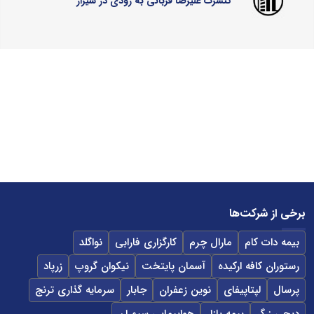
کنسرت علیرضا قربانی به زودی در شیراز
برخی از شرکت‌ها
بیمه دات کام
مارال چرم
کارگزاری فارابی
نواگلد
رستوران کافه ارکیده
آسمان پایتخت
نیکوان گروپ
زرپاد
پرسال
لپتاپیفای
نوین زعفران
جابار
سرمایه گذاری ترنج