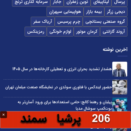
پرسال
لپتاپیفای
نوین زعفران
جابار
سرمایه گذاری ترنج
دیجی زرگر
بیمه بازار
هواپیمایی سپهران
گروه صنعتی بستانچی
چرم پرسیس
آریاک سفر
آروند گارانتی
کرمان موتور
لوازم خونگی
رمزینکس
آخرین نوشته
هشدار تشدید بحران انرژی و تعطیلی کارخانه‌ها در سال 1405
حضور ایندکس با فناوری سوئدی در نمایشگاه صنعت مبلمان تهران
پیلبان و رهنما کالج؛ حامی استعدادها برای ورود آسان‌تر به
بوت‌کمپ سوشال مدیا
واردات مستقیم از چین؛ چگونه حذف واسطه‌ها سود کسب‌وکارها
را افزایش می‌دهد؟