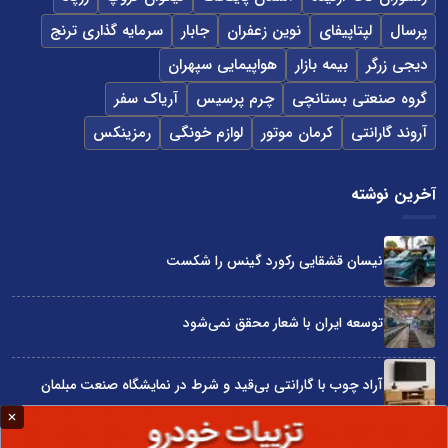
پرسال
لپتاپیفای
نوین زعفران
جابار
سرمایه گذاری ترنج
دیجی زرگر
بیمه بازار
هواپیمایی سپهران
گروه صنعتی بستانچی
چرم پرسیس
آریاک سفر
آروند گارانتی
کرمان موتور
لوازم خونگی
رمزینکس
آخرین نوشته
نیسان قشقایی رکورد گینس را شکست
توسعه ایران با شعار محقق نمی‌شود
آراد چوب با گارانتی بی‌قید و شرط در نمایشگاه صنعت مبلمان
۷۰ سال تلاش برای خواب راحت ایرانی‌ها