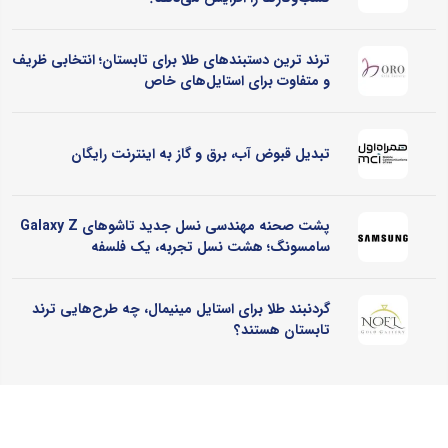
ترند ترین دستبندهای طلا برای تابستان؛ انتخابی ظریف
و متفاوت برای استایل‌های خاص
تبدیل قبوض آب، برق و گاز به اینترنت رایگان
پشت صحنه مهندسی نسل جدید تاشوهای Galaxy Z
سامسونگ؛ هشت نسل تجربه، یک فلسفه
گردنبند طلا برای استایل مینیمال، چه طرح‌هایی ترند
تابستان هستند؟