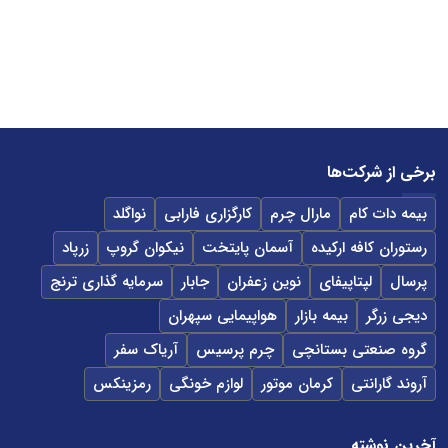
برخی از شرکت‌ها
بیمه دات کام
مارال چرم
کارگزاری فارابی
نواگلد
رستوران کافه ارکیده
آسمان پایتخت
نیکوان گروپ
زرپاد
پرسال
لپتاپیفای
نوین زعفران
جابار
سرمایه گذاری ترنج
دیجی زرگر
بیمه بازار
هواپیمایی سپهران
گروه صنعتی بستانچی
چرم پرسیس
آریاک سفر
آروند گارانتی
کرمان موتور
لوازم خونگی
رمزینکس
آخرین نوشته