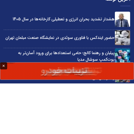
هشدار تشدید بحران انرژی و تعطیلی کارخانه‌ها در سال 1405
حضور ایندکس با فناوری سوئدی در نمایشگاه صنعت مبلمان تهران
پیلبان و رهنما کالج؛ حامی استعدادها برای ورود آسان‌تر به
بوت‌کمپ سوشال مدیا
واردات مستقیم از چین؛ چگونه حذف واسطه‌ها سود کسب‌وکارها
را افزایش می‌دهد؟
ترند ترین دستبندهای طلا برای تابستان؛ انتخابی ظریف و متفاوت
برای استایل‌های خاص
سایت اینترنتی کاماپرس © کلیه حقوق متعلق به سایت اینترنتی کاماپرس است
طراحی سایت خبری و خبرگزاری آسام