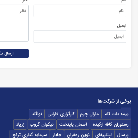
ایمیل
ارسال نظ
برخی از شرکت‌ها
بیمه دات کام
مارال چرم
کارگزاری فارابی
نواگلد
رستوران کافه ارکیده
آسمان پایتخت
نیکوان گروپ
زرپاد
پرسال
لپتاپیفای
نوین زعفران
جابار
سرمایه گذاری ترنج