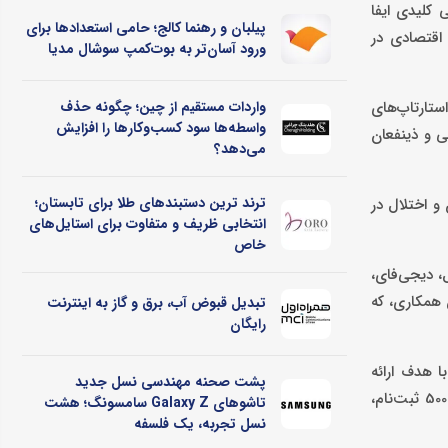
 کلیدی ایفا
پیلبان و رهنما کالج؛ حامی استعدادها برای
 اقتصادی در
ورود آسان‌تر به بوت‌کمپ سوشال مدیا
تارتاپ‌های
واردات مستقیم از چین؛ چگونه حذف
واسطه‌ها سود کسب‌وکارها را افزایش
ی و ذینفعان
می‌دهد؟
ترند ترین دستبندهای طلا برای تابستان؛
و اختلال در
انتخابی ظریف و متفاوت برای استایل‌های
خاص
، دیجی‌فای،
 همکاری، که
تبدیل قبوض آب، برق و گاز به اینترنت
رایگان
ا هدف ارائه
پشت صحنه مهندسی نسل جدید
راهکارهای کاربردی و استراتژی‌های مدیریت کسب‌وکار در شرایط بحرانی، توانست با استقبال چشمگیر مخاطبان، از جمله بیش از 3000 بازدید و 500 ثبت‌نام،
تاشوهای Galaxy Z سامسونگ؛ هشت
نسل تجربه، یک فلسفه