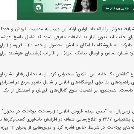
ایط بحرانی را ارائه داد. اولین ارائه این وبینار به مدیریت فروش و خودک
ای جذب لید بدون نیاز به تبلیغات معرفی نمود که شامل پاسخ هوشمند 
یل دایرکت به فروشگاه با امکان نمایش محصول و خدمات) ، فرم‌ساز (بر
ضوع "داشتن یک خانه امن آنلاین" سخنرانی کرد. او به تحلیل رفتار مشتریان
اهبردهای بقا برای فروشگاه‌های آنلاین را شامل تغییر سریع در استرات
دانست. همچنین، بر اهمیت تنوع کانال‌های فروش و استقلال از یک 
 زرین‌پال، به "نبض تپنده فروش آنلاین: زیرساخت پرداخت در بحران" اش
اعتماد را "سرمایه‌ای نامرئی و حیاتی" در زمان بحران دانست و بر نقش پشتیبانی ۲۴/۷ و اطلاع‌رسانی شفاف در افزایش تاب‌آور
همچنین به معماری مقاوم زرین‌پال در برابر اخ