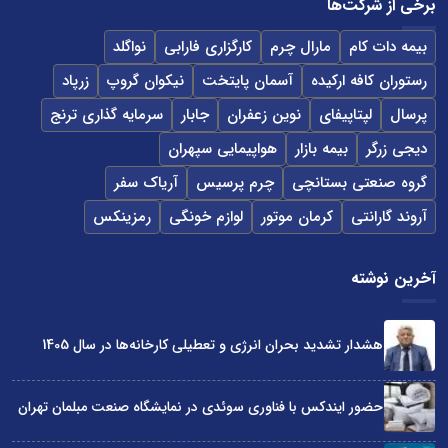
برخی از شرکت‌ها
بیمه دات کام
مارال چرم
کارگزاری فارابی
نواگلد
رستوران کافه ارکیده
آسمان پایتخت
نیکوان گروپ
زرپاد
پرسال
لپتاپیفای
نوین زعفران
جابار
سرمایه گذاری ترنج
دیجی زرگر
بیمه بازار
هواپیمایی سپهران
گروه صنعتی بستانچی
چرم پرسیس
آریاک سفر
آروند گارانتی
کرمان موتور
لوازم خونگی
رمزینکس
آخرین نوشته
هشدار تشدید بحران انرژی و تعطیلی کارخانه‌ها در سال 1405
حضور ایندکس با فناوری سوئدی در نمایشگاه صنعت مبلمان تهران