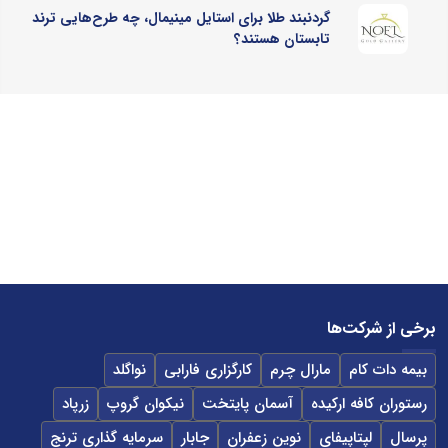
گردنبند طلا برای استایل مینیمال، چه طرح‌هایی ترند
تابستان هستند؟
برخی از شرکت‌ها
بیمه دات کام
مارال چرم
کارگزاری فارابی
نواگلد
رستوران کافه ارکیده
آسمان پایتخت
نیکوان گروپ
زرپاد
پرسال
لپتاپیفای
نوین زعفران
جابار
سرمایه گذاری ترنج