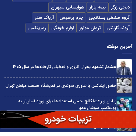
دیجی زرگر
بیمه بازار
هواپیمایی سپهران
گروه صنعتی بستانچی
چرم پرسیس
آریاک سفر
آروند گارانتی
کرمان موتور
لوازم خونگی
رمزینکس
آخرین نوشته
هشدار تشدید بحران انرژی و تعطیلی کارخانه‌ها در سال 1405
حضور ایندکس با فناوری سوئدی در نمایشگاه صنعت مبلمان تهران
پیلبان و رهنما کالج؛ حامی استعدادها برای ورود آسان‌تر به
بوت‌کمپ سوشال مدیا
واردات مستقیم از چین؛ چگونه حذف واسطه‌ها سود کسب‌وکارها
را افزایش می‌دهد؟