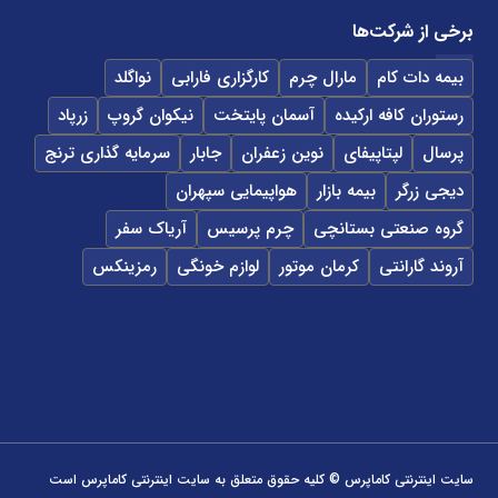
برخی از شرکت‌ها
بیمه دات کام
مارال چرم
کارگزاری فارابی
نواگلد
رستوران کافه ارکیده
آسمان پایتخت
نیکوان گروپ
زرپاد
پرسال
لپتاپیفای
نوین زعفران
جابار
سرمایه گذاری ترنج
دیجی زرگر
بیمه بازار
هواپیمایی سپهران
گروه صنعتی بستانچی
چرم پرسیس
آریاک سفر
آروند گارانتی
کرمان موتور
لوازم خونگی
رمزینکس
سایت اینترنتی کاماپرس © کلیه حقوق متعلق به سایت اینترنتی کاماپرس است