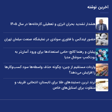
آخرین نوشته
هشدار تشدید بحران انرژی و تعطیلی کارخانه‌ها در سال 1405
حضور ایندکس با فناوری سوئدی در نمایشگاه صنعت مبلمان تهران
پیلبان و رهنما کالج؛ حامی استعدادها برای ورود آسان‌تر به
بوت‌کمپ سوشال مدیا
واردات مستقیم از چین؛ چگونه حذف واسطه‌ها سود کسب‌وکارها
را افزایش می‌دهد؟
ترند ترین دستبندهای طلا برای تابستان؛ انتخابی ظریف و
متفاوت برای استایل‌های خاص