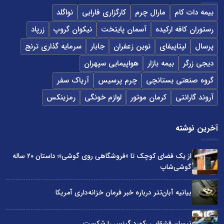
بیمه دات کام
مارال چرم
کارگزاری فارابی
نواگلد
رستوران کافه ارکیده
آسمان پایتخت
نیکوان گروپ
زرپاد
پرسال
لپتاپیفای
نوین زعفران
جابار
سرمایه گذاری ترنج
دیجی زرگر
بیمه بازار
هواپیمایی سپهران
گروه صنعتی بستانچی
چرم پرسیس
آریاک سفر
آروند گارانتی
کرمان موتور
لوازم خونگی
رمزینکس
آخرین نوشته
از یک فضای کوچک تا «فروشگاهی روی گوشی»؛ داستان ۲۰ ساله
گوشی‌شاپ
بیانیه آبان‌تتر درباره خبر فرمان خزانه‌داری آمریکا
نیسان قشقایی رکورد گینس را شکست