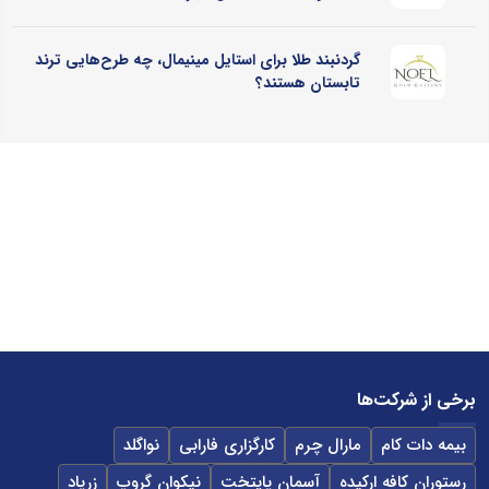
گردنبند طلا برای استایل مینیمال، چه طرح‌هایی ترند
تابستان هستند؟
برخی از شرکت‌ها
بیمه دات کام
مارال چرم
کارگزاری فارابی
نواگلد
رستوران کافه ارکیده
آسمان پایتخت
نیکوان گروپ
زرپاد