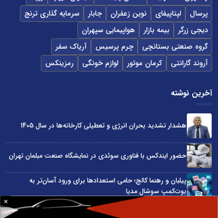
پرسال
لپتاپیفای
نوین زعفران
جابار
سرمایه گذاری ترنج
دیجی زرگر
بیمه بازار
هواپیمایی سپهران
گروه صنعتی بستانچی
چرم پرسیس
آریاک سفر
آروند گارانتی
کرمان موتور
لوازم خونگی
رمزینکس
آخرین نوشته
هشدار تشدید بحران انرژی و تعطیلی کارخانه‌ها در سال 1405
حضور ایندکس با فناوری سوئدی در نمایشگاه صنعت مبلمان تهران
پیلبان و رهنما کالج؛ حامی استعدادها برای ورود آسان‌تر به
بوت‌کمپ سوشال مدیا
واردات مستقیم از چین؛ چگونه حذف واسطه‌ها سود کسب‌وکارها