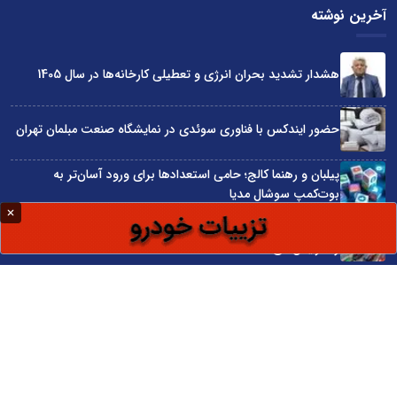
آخرین نوشته
هشدار تشدید بحران انرژی و تعطیلی کارخانه‌ها در سال 1405
حضور ایندکس با فناوری سوئدی در نمایشگاه صنعت مبلمان تهران
پیلبان و رهنما کالج؛ حامی استعدادها برای ورود آسان‌تر به
بوت‌کمپ سوشال مدیا
واردات مستقیم از چین؛ چگونه حذف واسطه‌ها سود کسب‌وکارها
را افزایش می‌دهد؟
ترند ترین دستبندهای طلا برای تابستان؛ انتخابی ظریف و متفاوت
برای استایل‌های خاص
سایت اینترنتی کاماپرس © کلیه حقوق متعلق به سایت اینترنتی کاماپرس است