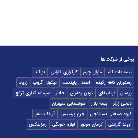
برخی از شرکت‌ها
بیمه دات کام
مارال چرم
کارگزاری فارابی
نواگلد
رستوران کافه ارکیده
آسمان پایتخت
نیکوان گروپ
زرپاد
پرسال
لپتاپیفای
نوین زعفران
جابار
سرمایه گذاری ترنج
دیجی زرگر
بیمه بازار
هواپیمایی سپهران
گروه صنعتی بستانچی
چرم پرسیس
آریاک سفر
آروند گارانتی
کرمان موتور
لوازم خونگی
رمزینکس