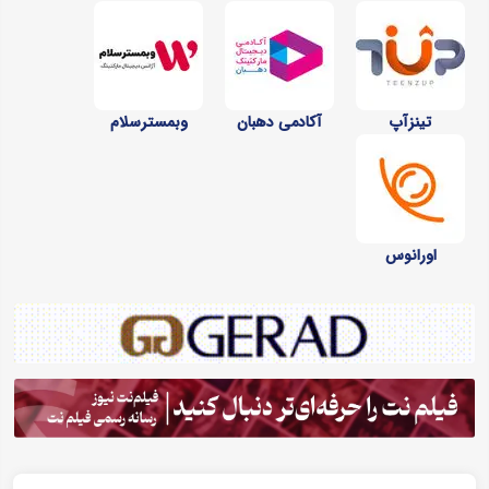
تینزآپ
آکادمی دهبان
وبمسترسلام
اورانوس