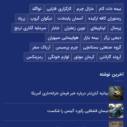
بیمه دات کام
مارال چرم
کارگزاری فارابی
نواگلد
رستوران کافه ارکیده
آسمان پایتخت
نیکوان گروپ
زرپاد
پرسال
لپتاپیفای
نوین زعفران
جابار
سرمایه گذاری ترنج
دیجی زرگر
بیمه بازار
هواپیمایی سپهران
گروه صنعتی بستانچی
چرم پرسیس
آریاک سفر
آروند گارانتی
کرمان موتور
لوازم خونگی
رمزینکس
آخرین نوشته
بیانیه آبان‌تتر درباره خبر فرمان خزانه‌داری آمریکا
نیسان قشقایی رکورد گینس را شکست