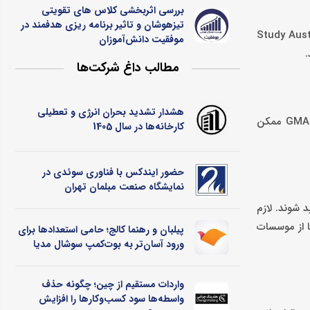
بررسی اثربخشی کلاس ‌های تقویتی
تیزهوشان و تاثیر برنامه ‌ریزی هدفمند در
ستجوی آنلاین مانند Study Australia Course Search
موفقیت دانش‌آموزان
مطالب داغ شرکت‌ها
هشدار تشدید بحران انرژی و تعطیلی
هر دانشگاه شرایط خاص خود را برای پذیرش دانشجوی خارجی دارد. از جمله نوع مدرک تحصیلی، نمره زبان و گاهی آزمون‌هایی مانند GRE یا GMAT ممکن
کارخانه‌ها در سال 1405
حضور ایندکس با فناوری سوئدی در
نمایشگاه صنعت مبلمان تهران
 شوند. لازم
ا از موسسات
پیلبان و رهنما کالج؛ حامی استعدادها برای
ورود آسان‌تر به بوت‌کمپ سوشال مدیا
واردات مستقیم از چین؛ چگونه حذف
واسطه‌ها سود کسب‌وکارها را افزایش