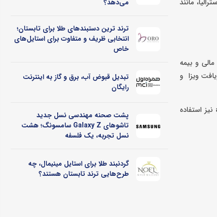
الیا، مانند
می‌دهد؟
ترند ترین دستبندهای طلا برای تابستان؛
انتخابی ظریف و متفاوت برای استایل‌های
خاص
مالی و بیمه
ریافت ویزا و
تبدیل قبوض آب، برق و گاز به اینترنت
رایگان
برای افزایش شانس موفقیت و طی کردن آسان این مراحل می‌توانید از خدمات گروه اعزام دانشجو آریا به آدرس aryaeducationgroup.com نیز استفاده
پشت صحنه مهندسی نسل جدید
تاشوهای Galaxy Z سامسونگ؛ هشت
نسل تجربه، یک فلسفه
گردنبند طلا برای استایل مینیمال، چه
طرح‌هایی ترند تابستان هستند؟