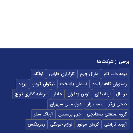
برخی از شرکت‌ها
بیمه دات کام
مارال چرم
کارگزاری فارابی
نواگلد
رستوران کافه ارکیده
آسمان پایتخت
نیکوان گروپ
زرپاد
پرسال
لپتاپیفای
نوین زعفران
جابار
سرمایه گذاری ترنج
دیجی زرگر
بیمه بازار
هواپیمایی سپهران
گروه صنعتی بستانچی
چرم پرسیس
آریاک سفر
آروند گارانتی
کرمان موتور
لوازم خونگی
رمزینکس