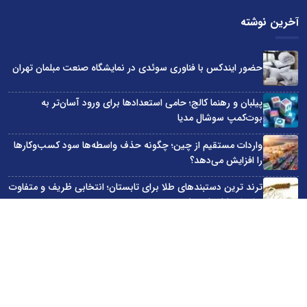
آخرین نوشته
حضور ایندکس با فناوری سوئدی در نمایشگاه صنعت مبلمان تهران
پیلبان و رهنما کالج؛ حامی استعدادها برای ورود آسان‌تر به
بوت‌کمپ سوشال مدیا
واردات مستقیم از چین؛ چگونه حذف واسطه‌ها سود کسب‌وکارها
را افزایش می‌دهد؟
ترند ترین دستبندهای طلا برای تابستان؛ انتخابی ظریف و متفاوت
برای استایل‌های خاص
تبدیل قبوض آب، برق و گاز به اینترنت رایگان
سایت اینترنتی کاماپرس © کلیه حقوق متعلق به سایت اینترنتی کاماپرس است