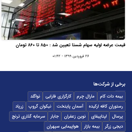
قیمت عرضه اولیه سهام شستا تعیین شد : 850 تا 860 تومان
۲۶ فروردین ۱۳۹۹ - ۰۱:۴۲
برخی از شرکت‌ها
بیمه دات کام
مارال چرم
کارگزاری فارابی
نواگلد
رستوران کافه ارکیده
آسمان پایتخت
نیکوان گروپ
زرپاد
پرسال
لپتاپیفای
نوین زعفران
جابار
سرمایه گذاری ترنج
دیجی زرگر
بیمه بازار
هواپیمایی سپهران