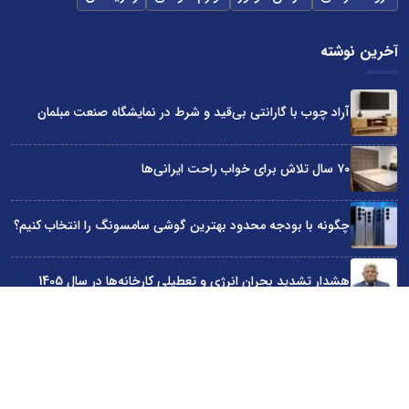
آخرین نوشته
آراد چوب با گارانتی بی‌قید و شرط در نمایشگاه صنعت مبلمان
۷۰ سال تلاش برای خواب راحت ایرانی‌ها
چگونه با بودجه محدود بهترین گوشی سامسونگ را انتخاب کنیم؟
هشدار تشدید بحران انرژی و تعطیلی کارخانه‌ها در سال 1405
حضور ایندکس با فناوری سوئدی در نمایشگاه صنعت مبلمان تهران