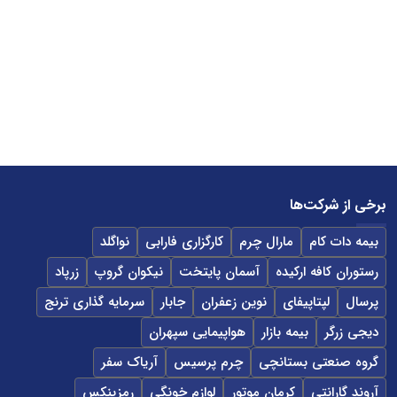
برخی از شرکت‌ها
بیمه دات کام
مارال چرم
کارگزاری فارابی
نواگلد
رستوران کافه ارکیده
آسمان پایتخت
نیکوان گروپ
زرپاد
پرسال
لپتاپیفای
نوین زعفران
جابار
سرمایه گذاری ترنج
دیجی زرگر
بیمه بازار
هواپیمایی سپهران
گروه صنعتی بستانچی
چرم پرسیس
آریاک سفر
آروند گارانتی
کرمان موتور
لوازم خونگی
رمزینکس