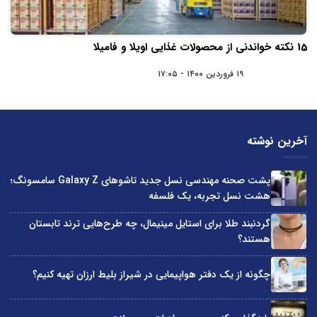
15 نکته خواندنی از محصولات غذایی اویلا و فامیلا
۱۹ فروردین ۱۴۰۰ - ۱۷:۰۵
آخرین نوشته
پشت صحنه مهندسی نسل جدید تاشوهای Galaxy Z سامسونگ؛
هشت نسل تجربه، یک فلسفه
گردنبند طلا برای استایل مینیمال، چه طرح‌هایی ترند تابستان
هستند؟
چگونه از یک دفتر هواپیمایی در شیراز بلیط ارزان تهیه کنیم؟