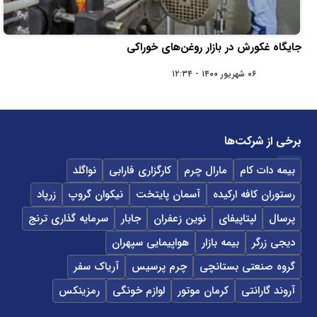
جایگاه غکورش در بازار روغن‌های خوراکی
۰۶ شهریور ۱۴۰۰ - ۱۲:۳۴
برخی از شرکت‌ها
بیمه دات کام
مارال چرم
کارگزاری فارابی
نواگلد
رستوران کافه ارکیده
آسمان پایتخت
نیکوان گروپ
زرپاد
پرسال
لپتاپیفای
نوین زعفران
جابار
سرمایه گذاری ترنج
دیجی زرگر
بیمه بازار
هواپیمایی سپهران
گروه صنعتی بستانچی
چرم پرسیس
آریاک سفر
آروند گارانتی
کرمان موتور
لوازم خونگی
رمزینکس