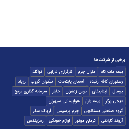
برخی از شرکت‌ها
بیمه دات کام
مارال چرم
کارگزاری فارابی
نواگلد
رستوران کافه ارکیده
آسمان پایتخت
نیکوان گروپ
زرپاد
پرسال
لپتاپیفای
نوین زعفران
جابار
سرمایه گذاری ترنج
دیجی زرگر
بیمه بازار
هواپیمایی سپهران
گروه صنعتی بستانچی
چرم پرسیس
آریاک سفر
آروند گارانتی
کرمان موتور
لوازم خونگی
رمزینکس