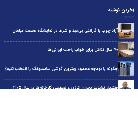
آخرین نوشته
آراد چوب با گارانتی بی‌قید و شرط در نمایشگاه صنعت مبلمان
۷۰ سال تلاش برای خواب راحت ایرانی‌ها
چگونه با بودجه محدود بهترین گوشی سامسونگ را انتخاب کنیم؟
هشدار تشدید بحران انرژی و تعطیلی کارخانه‌ها در سال 1405
حضور ایندکس با فناوری سوئدی در نمایشگاه صنعت مبلمان تهران
سایت اینترنتی کاماپرس © کلیه حقوق متعلق به سایت اینترنتی کاماپرس است