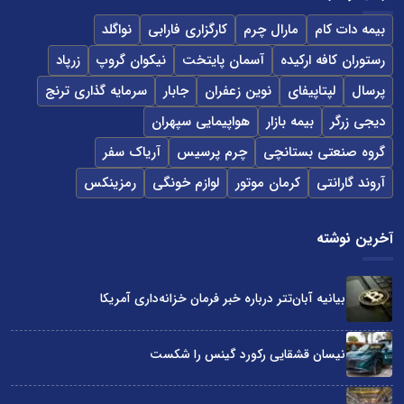
بیمه دات کام
مارال چرم
کارگزاری فارابی
نواگلد
رستوران کافه ارکیده
آسمان پایتخت
نیکوان گروپ
زرپاد
پرسال
لپتاپیفای
نوین زعفران
جابار
سرمایه گذاری ترنج
دیجی زرگر
بیمه بازار
هواپیمایی سپهران
گروه صنعتی بستانچی
چرم پرسیس
آریاک سفر
آروند گارانتی
کرمان موتور
لوازم خونگی
رمزینکس
آخرین نوشته
بیانیه آبان‌تتر درباره خبر فرمان خزانه‌داری آمریکا
نیسان قشقایی رکورد گینس را شکست