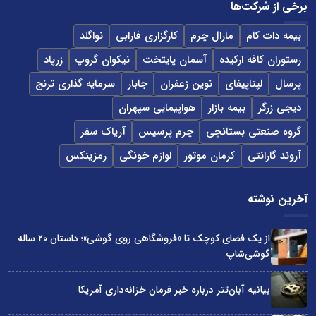
برخی از شرکت‌ها
بیمه دات کام
مارال چرم
کارگزاری فارابی
نواگلد
رستوران کافه ارکیده
آسمان پایتخت
نیکوان گروپ
زرپاد
پرسال
لپتاپیفای
نوین زعفران
جابار
سرمایه گذاری ترنج
دیجی زرگر
بیمه بازار
هواپیمایی سپهران
گروه صنعتی بستانچی
چرم پرسیس
آریاک سفر
آروند گارانتی
کرمان موتور
لوازم خونگی
رمزینکس
آخرین نوشته
از یک فضای کوچک تا «فروشگاهی روی گوشی»؛ داستان ۲۰ ساله
گوشی‌شاپ
بیانیه آبان‌تتر درباره خبر فرمان خزانه‌داری آمریکا