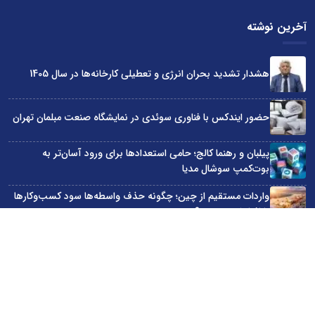
آخرین نوشته
هشدار تشدید بحران انرژی و تعطیلی کارخانه‌ها در سال 1405
حضور ایندکس با فناوری سوئدی در نمایشگاه صنعت مبلمان تهران
پیلبان و رهنما کالج؛ حامی استعدادها برای ورود آسان‌تر به
بوت‌کمپ سوشال مدیا
واردات مستقیم از چین؛ چگونه حذف واسطه‌ها سود کسب‌وکارها
را افزایش می‌دهد؟
ترند ترین دستبندهای طلا برای تابستان؛ انتخابی ظریف و متفاوت
برای استایل‌های خاص
سایت اینترنتی کاماپرس © کلیه حقوق متعلق به سایت اینترنتی کاماپرس است