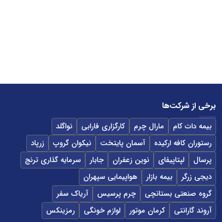
برخی از شرکت‌ها
بیمه دات کام
مارال چرم
کارگزاری فارابی
نواگلد
رستوران کافه ارکیده
آسمان پایتخت
نیکوان گروپ
زرپاد
پرسال
لپتاپیفای
نوین زعفران
جابار
سرمایه گذاری ترنج
دیجی زرگر
بیمه بازار
هواپیمایی سپهران
گروه صنعتی بستانچی
چرم پرسیس
آریاک سفر
آروند گارانتی
کرمان موتور
لوازم خونگی
رمزینکس