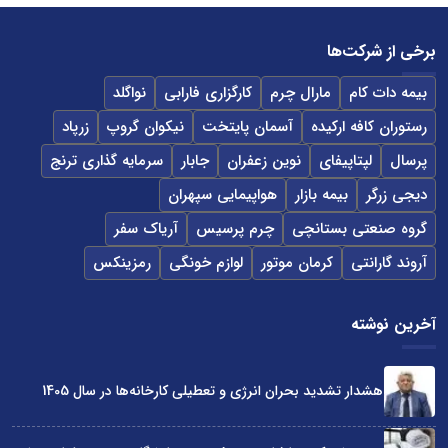
برخی از شرکت‌ها
بیمه دات کام
مارال چرم
کارگزاری فارابی
نواگلد
رستوران کافه ارکیده
آسمان پایتخت
نیکوان گروپ
زرپاد
پرسال
لپتاپیفای
نوین زعفران
جابار
سرمایه گذاری ترنج
دیجی زرگر
بیمه بازار
هواپیمایی سپهران
گروه صنعتی بستانچی
چرم پرسیس
آریاک سفر
آروند گارانتی
کرمان موتور
لوازم خونگی
رمزینکس
آخرین نوشته
هشدار تشدید بحران انرژی و تعطیلی کارخانه‌ها در سال 1405