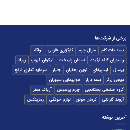
برخی از شرکت‌ها
بیمه دات کام
مارال چرم
کارگزاری فارابی
نواگلد
رستوران کافه ارکیده
آسمان پایتخت
نیکوان گروپ
زرپاد
پرسال
لپتاپیفای
نوین زعفران
جابار
سرمایه گذاری ترنج
دیجی زرگر
بیمه بازار
هواپیمایی سپهران
گروه صنعتی بستانچی
چرم پرسیس
آریاک سفر
آروند گارانتی
کرمان موتور
لوازم خونگی
رمزینکس
آخرین نوشته