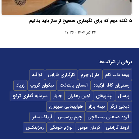
۵ نکته مهم که برای نگهداری صحیح از ساز باید بدانیم
۲۴ تیر ۱۴۰۴ - ۱۷:۳۶
برخی از شرکت‌ها
بیمه دات کام
مارال چرم
کارگزاری فارابی
نواگلد
رستوران کافه ارکیده
آسمان پایتخت
نیکوان گروپ
زرپاد
پرسال
لپتاپیفای
نوین زعفران
جابار
سرمایه گذاری ترنج
دیجی زرگر
بیمه بازار
هواپیمایی سپهران
گروه صنعتی بستانچی
چرم پرسیس
آریاک سفر
آروند گارانتی
کرمان موتور
لوازم خونگی
رمزینکس