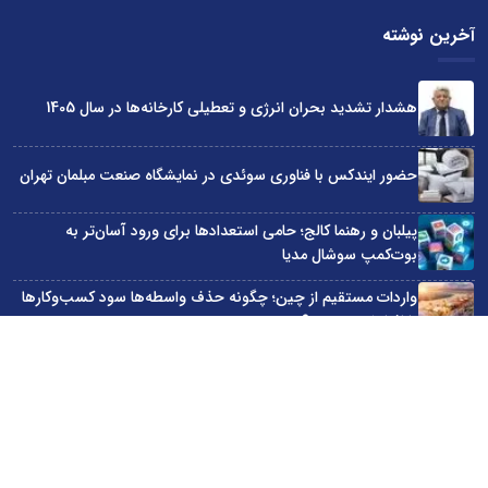
آخرین نوشته
هشدار تشدید بحران انرژی و تعطیلی کارخانه‌ها در سال 1405
حضور ایندکس با فناوری سوئدی در نمایشگاه صنعت مبلمان تهران
پیلبان و رهنما کالج؛ حامی استعدادها برای ورود آسان‌تر به
بوت‌کمپ سوشال مدیا
واردات مستقیم از چین؛ چگونه حذف واسطه‌ها سود کسب‌وکارها
را افزایش می‌دهد؟
ترند ترین دستبندهای طلا برای تابستان؛ انتخابی ظریف و متفاوت
برای استایل‌های خاص
سایت اینترنتی کاماپرس © کلیه حقوق متعلق به سایت اینترنتی کاماپرس است