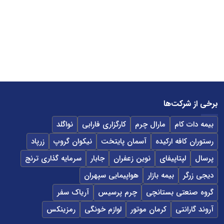
برخی از شرکت‌ها
بیمه دات کام
مارال چرم
کارگزاری فارابی
نواگلد
رستوران کافه ارکیده
آسمان پایتخت
نیکوان گروپ
زرپاد
پرسال
لپتاپیفای
نوین زعفران
جابار
سرمایه گذاری ترنج
دیجی زرگر
بیمه بازار
هواپیمایی سپهران
گروه صنعتی بستانچی
چرم پرسیس
آریاک سفر
آروند گارانتی
کرمان موتور
لوازم خونگی
رمزینکس