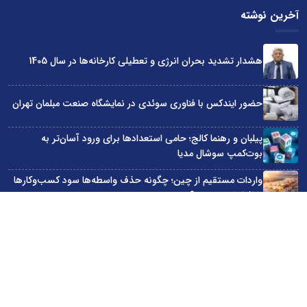
آخرین نوشته
هشدار تشدید بحران انرژی و تعطیلی کارخانه‌ها در سال 1405
حضور ایندکس با فناوری سوئدی در نمایشگاه صنعت مبلمان تهران
پیلبان و رهنما کالج؛ حامی استعدادها برای ورود آسان‌تر به
بوت‌کمپ سوشال مدیا
واردات مستقیم از چین؛ چگونه حذف واسطه‌ها سود کسب‌وکارها
را افزایش می‌دهد؟
ترند ترین دستبندهای طلا برای تابستان؛ انتخابی ظریف و متفاوت
برای استایل‌های خاص
سایت اینترنتی کاماپرس © کلیه حقوق متعلق به سایت اینترنتی کاماپرس است