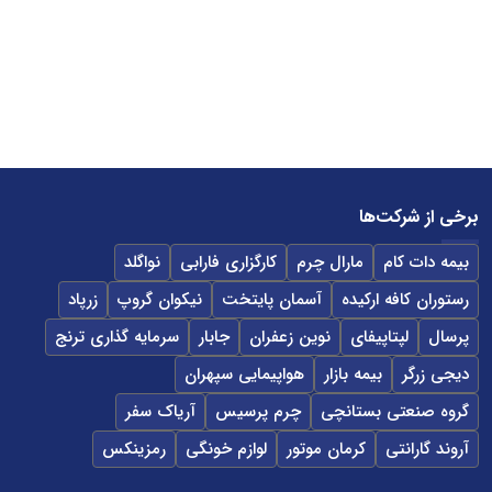
برخی از شرکت‌ها
بیمه دات کام
مارال چرم
کارگزاری فارابی
نواگلد
رستوران کافه ارکیده
آسمان پایتخت
نیکوان گروپ
زرپاد
پرسال
لپتاپیفای
نوین زعفران
جابار
سرمایه گذاری ترنج
دیجی زرگر
بیمه بازار
هواپیمایی سپهران
گروه صنعتی بستانچی
چرم پرسیس
آریاک سفر
آروند گارانتی
کرمان موتور
لوازم خونگی
رمزینکس