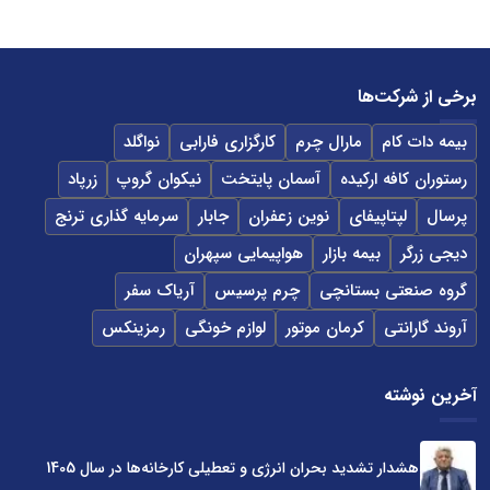
برخی از شرکت‌ها
بیمه دات کام
مارال چرم
کارگزاری فارابی
نواگلد
رستوران کافه ارکیده
آسمان پایتخت
نیکوان گروپ
زرپاد
پرسال
لپتاپیفای
نوین زعفران
جابار
سرمایه گذاری ترنج
دیجی زرگر
بیمه بازار
هواپیمایی سپهران
گروه صنعتی بستانچی
چرم پرسیس
آریاک سفر
آروند گارانتی
کرمان موتور
لوازم خونگی
رمزینکس
آخرین نوشته
هشدار تشدید بحران انرژی و تعطیلی کارخانه‌ها در سال 1405