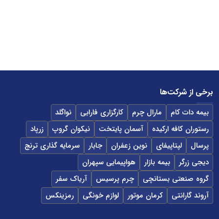
برخی از شرکت‌ها
بیمه دات کام
مارال چرم
کارگزاری فارابی
نواگلد
رستوران کافه ارکیده
آسمان پایتخت
نیکوان گروپ
زرپاد
پرسال
لپتاپیفای
نوین زعفران
جابار
سرمایه گذاری ترنج
دیجی زرگر
بیمه بازار
هواپیمایی سپهران
گروه صنعتی بستانچی
چرم پرسیس
آریاک سفر
آروند گارانتی
کرمان موتور
لوازم خونگی
رمزینکس