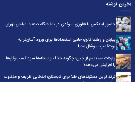
آخرین نوشته
حضور ایندکس با فناوری سوئدی در نمایشگاه صنعت مبلمان تهران
پیلبان و رهنما کالج؛ حامی استعدادها برای ورود آسان‌تر به
بوت‌کمپ سوشال مدیا
واردات مستقیم از چین؛ چگونه حذف واسطه‌ها سود کسب‌وکارها
را افزایش می‌دهد؟
ترند ترین دستبندهای طلا برای تابستان؛ انتخابی ظریف و متفاوت
برای استایل‌های خاص
تبدیل قبوض آب، برق و گاز به اینترنت رایگان
سایت اینترنتی کاماپرس © کلیه حقوق متعلق به سایت اینترنتی کاماپرس است