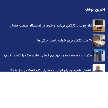
آخرین نوشته
آراد چوب با گارانتی بی‌قید و شرط در نمایشگاه صنعت مبلمان
۷۰ سال تلاش برای خواب راحت ایرانی‌ها
چگونه با بودجه محدود بهترین گوشی سامسونگ را انتخاب کنیم؟
هشدار تشدید بحران انرژی و تعطیلی کارخانه‌ها در سال 1405
حضور ایندکس با فناوری سوئدی در نمایشگاه صنعت مبلمان تهران
سایت اینترنتی کاماپرس © کلیه حقوق متعلق به سایت اینترنتی کاماپرس است