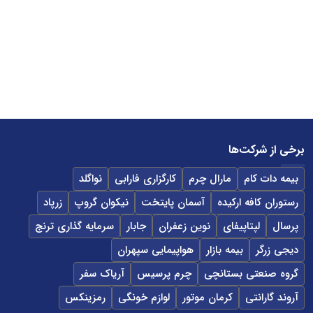
برخی از شرکت‌ها
بیمه دات کام
مارال چرم
کارگزاری فارابی
نواگلد
رستوران کافه ارکیده
آسمان پایتخت
نیکوان گروپ
زرپاد
پرسال
لپتاپیفای
نوین زعفران
جابار
سرمایه گذاری ترنج
دیجی زرگر
بیمه بازار
هواپیمایی سپهران
گروه صنعتی بستانچی
چرم پرسیس
آریاک سفر
آروند گارانتی
کرمان موتور
لوازم خونگی
رمزینکس