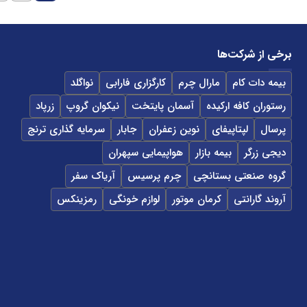
برخی از شرکت‌ها
بیمه دات کام
مارال چرم
کارگزاری فارابی
نواگلد
رستوران کافه ارکیده
آسمان پایتخت
نیکوان گروپ
زرپاد
پرسال
لپتاپیفای
نوین زعفران
جابار
سرمایه گذاری ترنج
دیجی زرگر
بیمه بازار
هواپیمایی سپهران
گروه صنعتی بستانچی
چرم پرسیس
آریاک سفر
آروند گارانتی
کرمان موتور
لوازم خونگی
رمزینکس