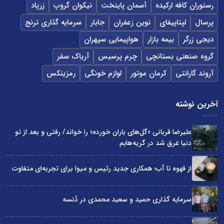
رستوران کافه ارکیده
آسمان پایتخت
نیکوان گروپ
زرپاد
پرسال
لپتاپیفای
نوین زعفران
جابار
سرمایه گذاری ترنج
دیجی زرگر
بیمه بازار
هواپیمایی سپهران
گروه صنعتی بستانچی
چرم پرسیس
آریاک سفر
آروند گارانتی
کرمان موتور
لوازم خونگی
رمزینکس
آخرین نوشته
علیرضا قربانی «گل‌های باران خورده» را خواند/ رفتی و بعد از تو
دنیا غرق شد در گریه‌هایم
از قهوه تا آب؛ همکاری جدید رئیس و میوا برای تجربه‌ای متفاوت
سرمایه گذاری حمید و سعید محمدی در دُنسه