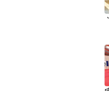
گ
گاه