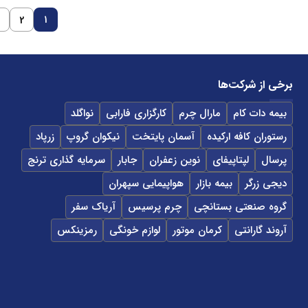
1
3
2
برخی از شرکت‌ها
بیمه دات کام
مارال چرم
کارگزاری فارابی
نواگلد
رستوران کافه ارکیده
آسمان پایتخت
نیکوان گروپ
زرپاد
پرسال
لپتاپیفای
نوین زعفران
جابار
سرمایه گذاری ترنج
دیجی زرگر
بیمه بازار
هواپیمایی سپهران
گروه صنعتی بستانچی
چرم پرسیس
آریاک سفر
آروند گارانتی
کرمان موتور
لوازم خونگی
رمزینکس