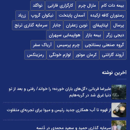
بیمه دات کام
مارال چرم
کارگزاری فارابی
نواگلد
رستوران کافه ارکیده
آسمان پایتخت
نیکوان گروپ
زرپاد
پرسال
لپتاپیفای
نوین زعفران
جابار
سرمایه گذاری ترنج
دیجی زرگر
بیمه بازار
هواپیمایی سپهران
گروه صنعتی بستانچی
چرم پرسیس
آریاک سفر
آروند گارانتی
کرمان موتور
لوازم خونگی
رمزینکس
آخرین نوشته
علیرضا قربانی «گل‌های باران خورده» را خواند/ رفتی و بعد از تو
دنیا غرق شد در گریه‌هایم
از قهوه تا آب؛ همکاری جدید رئیس و میوا برای تجربه‌ای متفاوت
سرمایه گذاری حمید و سعید محمدی در دُنسه