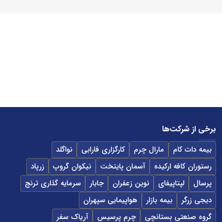
برخی از شرکت‌ها
بیمه دات کام
مارال چرم
کارگزاری فارابی
نواگلد
رستوران کافه ارکیده
آسمان پایتخت
نیکوان گروپ
زرپاد
پرسال
لپتاپیفای
نوین زعفران
جابار
سرمایه گذاری ترنج
دیجی زرگر
بیمه بازار
هواپیمایی سپهران
گروه صنعتی بستانچی
چرم پرسیس
آریاک سفر