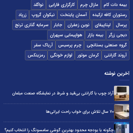
بیمه دات کام
مارال چرم
کارگزاری فارابی
نواگلد
رستوران کافه ارکیده
آسمان پایتخت
نیکوان گروپ
زرپاد
پرسال
لپتاپیفای
نوین زعفران
جابار
سرمایه گذاری ترنج
دیجی زرگر
بیمه بازار
هواپیمایی سپهران
گروه صنعتی بستانچی
چرم پرسیس
آریاک سفر
آروند گارانتی
کرمان موتور
لوازم خونگی
رمزینکس
آخرین نوشته
آراد چوب با گارانتی بی‌قید و شرط در نمایشگاه صنعت مبلمان
۷۰ سال تلاش برای خواب راحت ایرانی‌ها
چگونه با بودجه محدود بهترین گوشی سامسونگ را انتخاب کنیم؟