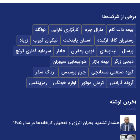
برخی از شرکت‌ها
بیمه دات کام
مارال چرم
کارگزاری فارابی
نواگلد
رستوران کافه ارکیده
آسمان پایتخت
نیکوان گروپ
زرپاد
پرسال
لپتاپیفای
نوین زعفران
جابار
سرمایه گذاری ترنج
دیجی زرگر
بیمه بازار
هواپیمایی سپهران
گروه صنعتی بستانچی
چرم پرسیس
آریاک سفر
آروند گارانتی
کرمان موتور
لوازم خونگی
رمزینکس
آخرین نوشته
هشدار تشدید بحران انرژی و تعطیلی کارخانه‌ها در سال 1405