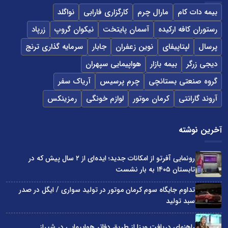
بیمه دات کام
مارال چرم
کارگزاری فارابی
نواگلد
رستوران کافه ارکیده
آسمان پایتخت
نیکوان گروپ
زرپاد
پرسال
لپتاپیفای
نوین زعفران
جابار
سرمایه گذاری ترنج
دیجی زرگر
بیمه بازار
هواپیمایی سپهران
گروه صنعتی بستانچی
چرم پرسیس
آریاک سفر
آروند گارانتی
کرمان موتور
لوازم خونگی
رمزینکس
آخرین نوشته
رونمایی آفرتو از امکانات جدید؛ ایده‌ای از ۲ سال پیش که در
تابستان ۱۴۰۵ به بار نشست
تداوم جایگاه سوم کرمان موتور در تولید سواری / ایگل در صدر
سبد تولید
راهنمای دریافت ویزا از طریق دفاتر هواپیمایی در شیراز